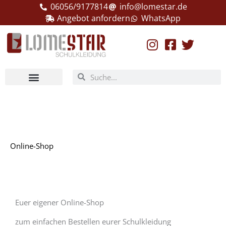
Zum
06056/9177814
info@lomestar.de
Inhalt
Angebot anfordern
WhatsApp
springen
Suche
Suche
Online-Shop
Euer eigener Online-Shop
zum einfachen Bestellen eurer Schulkleidung