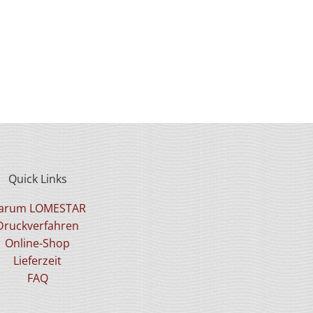
Julia
is Alzey-Worms
Quick Links
arum LOMESTAR
Druckverfahren
Online-Shop
Lieferzeit
FAQ