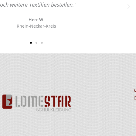
Landkre
D