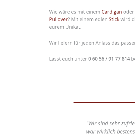
Wie wäre es mit einem
Cardigan
oder
Pullover
? Mit einem edlen
Stick
wird d
eurem Unikat.
Wir liefern für jeden Anlass das passe
Lasst euch unter
0 60 56 / 91 77 814
b
"Wir sind sehr zufrieden mit dem gesamten Ablauf der B
war wirklich bestens betreut! Aus diesem Grund würden