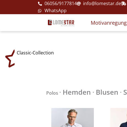
Zum
06056/9177814
info@lomestar.de
Inhalt
WhatsApp
springen
Motivanregun
Classic-Collection
·
Hemden
·
Blusen
·
S
Polos