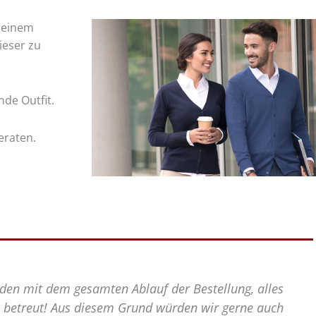
 einem
ieser zu
nde Outfit.
eraten.
estellung, alles
"Liebes LOMESTAR-Team, vielen D
 wir gerne auch
die unsere Änderungswüns