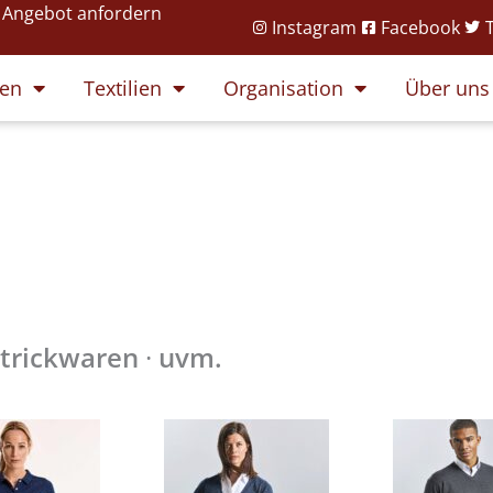
Angebot anfordern
Instagram
Facebook
gen
Textilien
Organisation
Über uns
trickwaren
·
uvm.