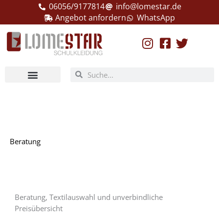
Zum
06056/9177814
info@lomestar.de
Inhalt
Angebot anfordern
WhatsApp
springen
Suche
Suche
Beratung
Beratung, Textilauswahl und unverbindliche
Preisübersicht