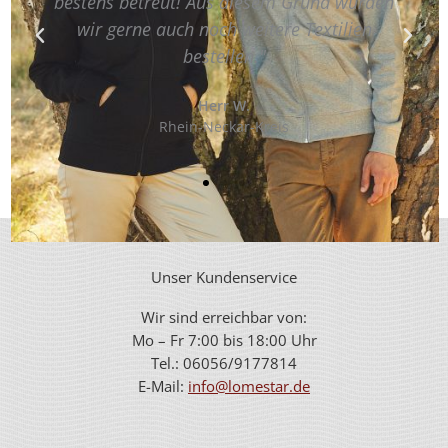
reut! Aus diesem Grund würden
Änderungswünsc
e auch noch weitere Textilien
bestellen."
Landkr
Herr W.
Rhein-Neckar-Kreis
Unser Kundenservice
Wir sind erreichbar von:
Mo – Fr 7:00 bis 18:00 Uhr
Tel.: 06056/9177814
E-Mail:
info@lomestar.de