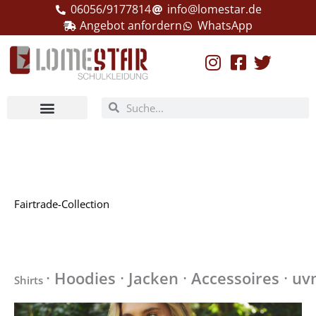
Zum
06056/9177814
info@lomestar.de
Inhalt
Angebot anfordern
WhatsApp
springen
Suche
Suche
Fairtrade-Collection
·
·
·
·
Hoodies
Jacken
Accessoires
uv
Shirts