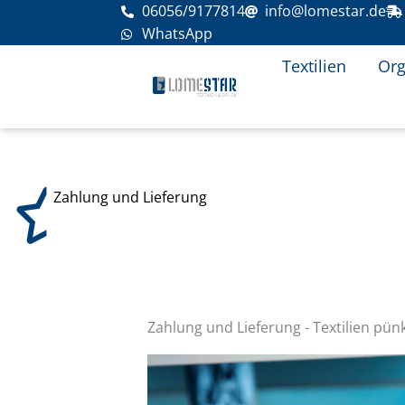
Zum
06056/9177814
info@lomestar.de
Inhalt
WhatsApp
springen
Textilien
Org
Zahlung und Lieferung
Zahlung und Lieferung - Textilien pünk