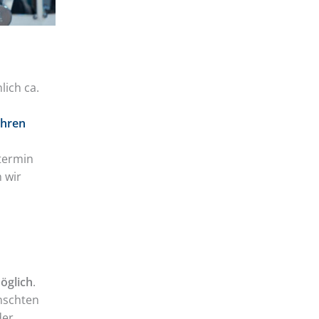
lich ca.
ahren
s
rtermin
 wir
öglich
.
nschten
der