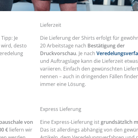
Lieferzeit
. Tipp: Je
Die Lieferung der Shirts erfolgt für gewöhn
 wird, desto
20 Arbeitstage nach
Bestätigung der
veredelung
Druckvorschau
. Je nach
Veredelungsverf
und Auftragslage kann die Lieferzeit etwa
variieren. Einfach den gewünschten Liefe
nennen – auch in dringenden Fällen finden
immer eine Lösung.
Express Lieferung
pauschale von
Eine Express-Lieferung ist
grundsätzlich m
00 €
liefern wir
Das ist allerdings abhängig von den gewü
gen werden
Artikeln, dem Veredelungsverfahren und 