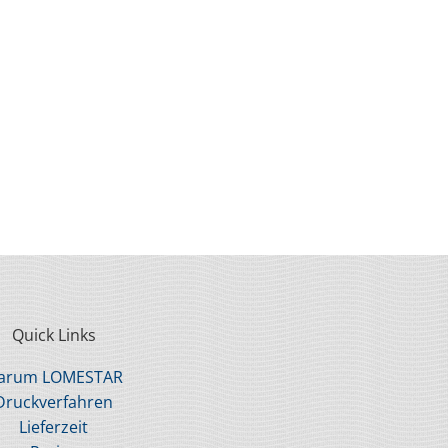
Mitarbeiter wissen immer Bescheid und gehen auf je
Immer wieder gerne, nur zu empfehlen!
Madeline
Landkreis Altenkirchen
Quick Links
arum LOMESTAR
Druckverfahren
Lieferzeit