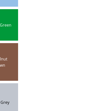
 Green
lnut
own
 Grey