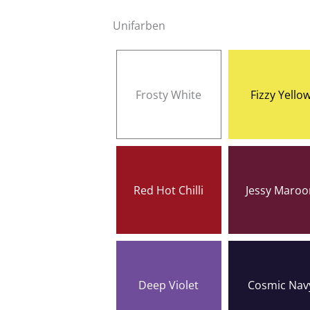
Unifarben
Frosty White
Fizzy Yello
Red Hot Chilli
Jessy Maroo
Deep Violet
Cosmic Nav