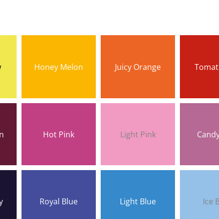
w
Honey Melon
Juicy Orange
Tomat
n
Hot Pink
Light Pink
Candy
y
Royal Blue
Light Blue
Ice 