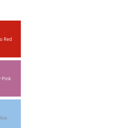
o Red
 Pink
Blue