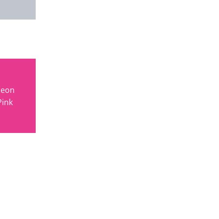
eon
Pink
"Schon die 3. Bestellung. Jedes Mal komplett unprob