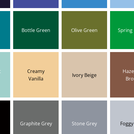
Bottle Green
Olive Green
Spring
t
Creamy
Haze
Ivory Beige
Vanilla
Br
Graphite Grey
Stone Grey
Foggy