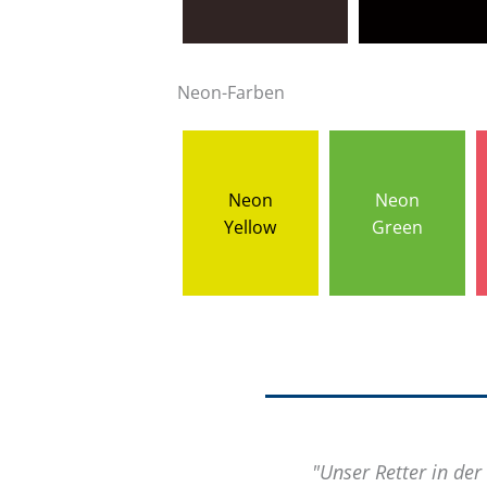
Neon-Farben
Neon
Neon
Yellow
Green
 euren sehr guten Service!"
"Unser Retter in der 