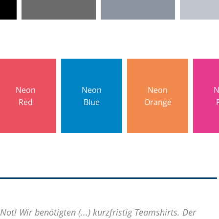
Neon
Neon
Neon
N
Red
Blue
Orange
Not! Wir benötigten (...) kurzfristig Teamshirts. Der