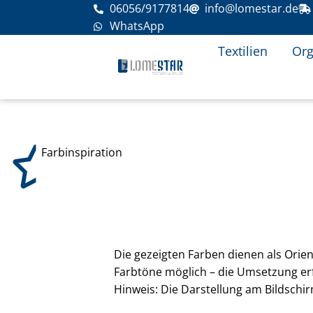
Zum
06056/9177814
info@lomestar.de
Inhalt
WhatsApp
springen
Textilien
Org
Farbinspiration
Die gezeigten Farben dienen als Orien
Farbtöne möglich – die Umsetzung erf
Hinweis: Die Darstellung am Bildsch