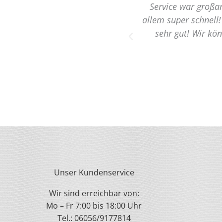
Service war großar
allem super schnell!
n
sehr gut! Wir k
Unser Kundenservice
Wir sind erreichbar von:
Mo – Fr 7:00 bis 18:00 Uhr
Tel.: 06056/9177814