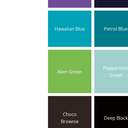
Hawaiian Blue
Petrol Blue
Peppermin
Alien Green
Green
Choco
Deep Black
Brownie