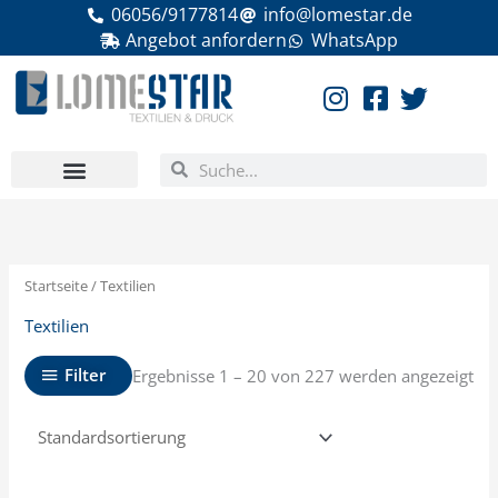
Zum
06056/9177814
info@lomestar.de
Inhalt
Angebot anfordern
WhatsApp
springen
Suche
Suche
Startseite
/ Textilien
Textilien
Filter
Ergebnisse 1 – 20 von 227 werden angezeigt