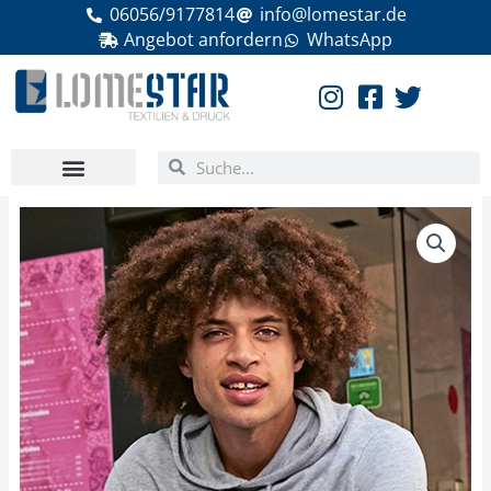
Zum
06056/9177814
info@lomestar.de
Inhalt
Angebot anfordern
WhatsApp
springen
Suche
Suche